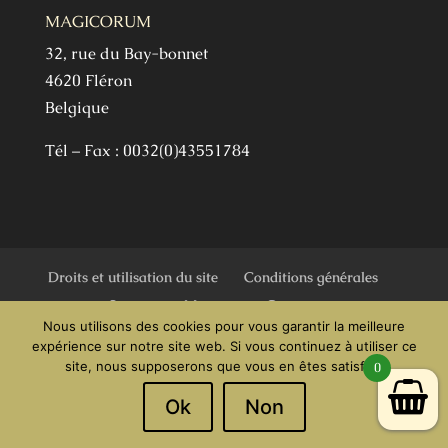
MAGICORUM
32, rue du Bay-bonnet
4620 Fléron
Belgique
Tél – Fax : 0032(0)43551784
Droits et utilisation du site
Conditions générales
Sources
Marques
Contact
Nous utilisons des cookies pour vous garantir la meilleure
expérience sur notre site web. Si vous continuez à utiliser ce
site, nous supposerons que vous en êtes satisfait.
0
Magicorum - Tous droits réservés - Une
Ok
Non
réalisation
Pulse-web