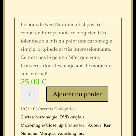
Le nom de Ken Niinuma n’est pas très
connu en Europe mais ce magicien très
talentueux a mis au point une cartomagie
simple, originale et très impressionnante.
Ce n’est pas le genre d’effet que vous
trouverez dans les magasins de magie ou
sur Internet!
25,00
€
quantité
Ajouter au panier
de
3
UGS :
03/secrets
Catégories :
Secrets
Cartes/cartomagie
,
DVD anglais
,
par
Micromagie/Close-up
Étiquettes :
Auteur: Ken
Ken
Niinuma
,
Marque: Vanishing inc.