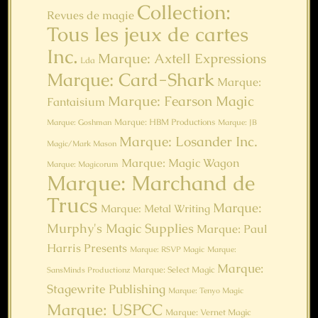
Collection:
Revues de magie
Tous les jeux de cartes
Inc.
Marque: Axtell Expressions
Lda
Marque: Card-Shark
Marque:
Marque: Fearson Magic
Fantaisium
Marque: HBM Productions
Marque: Goshman
Marque: JB
Marque: Losander Inc.
Magic/Mark Mason
Marque: Magic Wagon
Marque: Magicorum
Marque: Marchand de
Trucs
Marque:
Marque: Metal Writing
Murphy's Magic Supplies
Marque: Paul
Harris Presents
Marque: RSVP Magic
Marque:
Marque:
Marque: Select Magic
SansMinds Productionz
Stagewrite Publishing
Marque: Tenyo Magic
Marque: USPCC
Marque: Vernet Magic