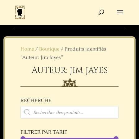
Recherche
de
produits
Home
/
Boutique
/ Produits identifiés
“Auteur: Jim Jayes”
AUTEUR: JIM JAYES
RECHERCHE
Recherche
de
produits
FILTRER PAR TARIF