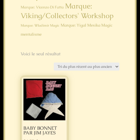
Marque:
Marque: Vicenzo Di Fatta
Viking/Collectors' Workshop
Marque: Yigal Mesika Magic
Marque: Wladimir Magic
mentalisme
Voici le seul résultat
BABY BONNET
PAR JIM JAYES