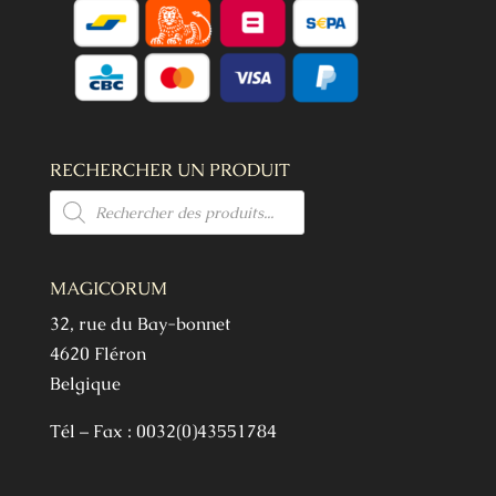
RECHERCHER UN PRODUIT
Recherche
de
produits
MAGICORUM
32, rue du Bay-bonnet
4620 Fléron
Belgique
Tél – Fax : 0032(0)43551784