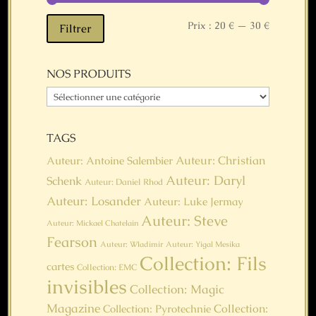
Prix
Prix
Prix :
20 €
—
30 €
Filtrer
min
max
NOS PRODUITS
TAGS
Auteur: Christian
Auteur: Antoine Salembier
Auteur: Daryl
Schenk
Auteur: Daniel Rhod
Auteur: Losander
Auteur: Luke Jermay
Auteur: Steve
Auteur: Mickael Chatelain
Fearson
Auteur: Wladimir
Auteur: Yigal Mesika
Collection: Fils
cartes
Collection: EMC
invisibles
Collection: Magic
Magazine
Collection:
Collection: Pyrotechnie