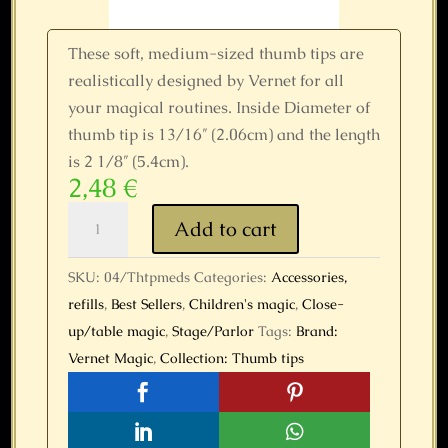
These soft, medium-sized thumb tips are
realistically designed by Vernet for all
your magical routines. Inside Diameter of
thumb tip is 13/16″ (2.06cm) and the length
is 2 1/8″ (5.4cm).
2,48
€
Thumb
Add to cart
Tip
Medium
SKU:
04/Thtpmeds
Categories:
Accessories,
(Soft)
refills
,
Best Sellers
,
Children's magic
,
Close-
by
up/table magic
,
Stage/Parlor
Tags:
Brand:
Vernet
Vernet Magic
,
Collection: Thumb tips
quantity



