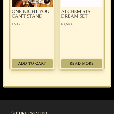
ONE NIGHT YOU
ALCHEMISTS
CAN’T STAND
DREAM SET
16,12
€
63,64
€
ADD TO CART
READ MORE
SECURE PAYMENT