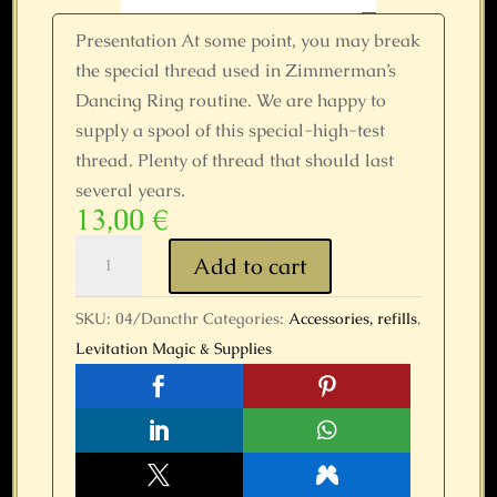
Presentation At some point, you may break
the special thread used in Zimmerman’s
Dancing Ring routine. We are happy to
supply a spool of this special-high-test
thread. Plenty of thread that should last
several years.
13,00
€
Dancing
Add to cart
Ring
Thread-
SKU:
04/Dancthr
Categories:
Accessories, refills
,
Zimmerman
Levitation Magic & Supplies
quantity




