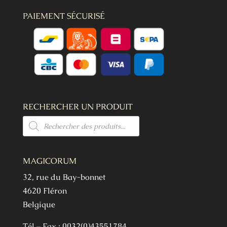
PAIEMENT SÉCURISÉ
RECHERCHER UN PRODUIT
Recherche
de
produits
MAGICORUM
32, rue du Bay-bonnet
4620 Fléron
Belgique
Tél – Fax : 0032(0)43551784