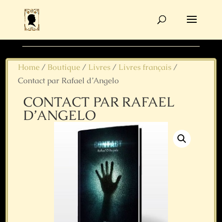
Recherche
de
produits
Home
/
Boutique
/
Livres
/
Livres français
/
Contact par Rafael d’Angelo
CONTACT PAR RAFAEL
D’ANGELO